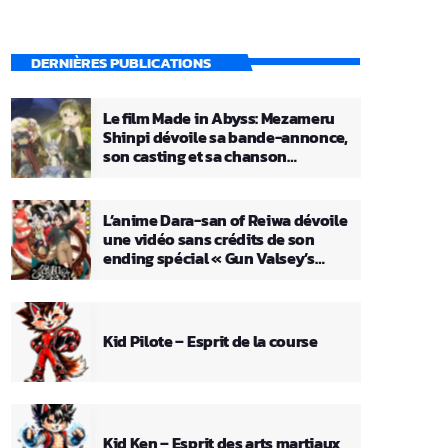
DERNIÈRES PUBLICATIONS
Le film Made in Abyss: Mezameru
Shinpi dévoile sa bande-annonce,
son casting et sa chanson
principale
L’anime Dara-san of Reiwa dévoile
une vidéo sans crédits de son
ending spécial « Gun Valsey’s
Theme »
Kid Pilote – Esprit de la course
Kid Ken – Esprit des arts martiaux