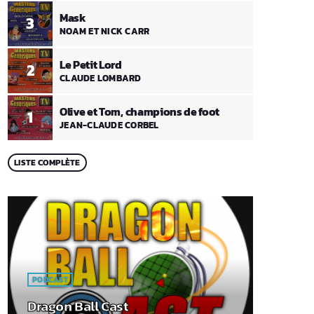
Mask
3
NOAM ET NICK CARR
Le Petit Lord
2
CLAUDE LOMBARD
Olive et Tom, champions de foot
1
JEAN-CLAUDE CORBEL
LISTE COMPLÈTE
PODCAST
Dragon Ball Cast