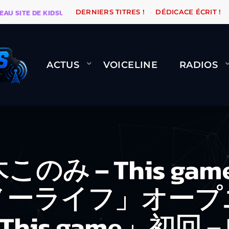
TE DE KIDSUNE
WARÉTRO
ORANGE ROAD QUI PASSE,
DERNIERS TITRES !
DÉDICACE ÉCRIT !
ACTUS
VOICELINE
RADIOS
木このみ – This g
ノーライフ」オープ
This game」初回 – 