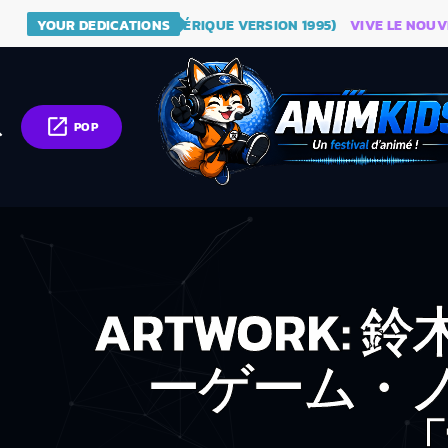
 DRAGON BALL (GÉNÉRIQUE VERSION 1995)
YOUR DEDICATIONS
VIVE LE NOUVEAU SI
open_in_new
ch
POP
ARTWORK: 鈴
ーゲーム・
「