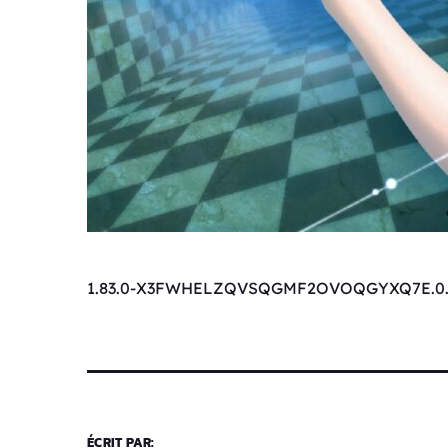
1.83.0-X3FWHELZQVSQGMF2OVOQGYXQ7E.0.
ÉCRIT PAR: