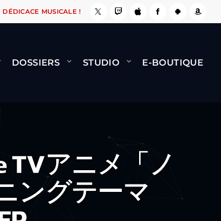
 ÇA LE FAIT !
NAMI
BERNARD MINET - FLY (
DÉDICACE MUSICALE !
DOSSIERS
STUDIO
E-BOUTIQUE
ame TVアニメ「ノ
ニングテーマ
EP