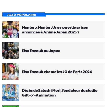
ACTU POPULAIRE
Hunter x Hunter : Une nouvelle saison
annoncée à Anime Japan 2025 ?
Elsa Esnoult au Japon
Elsa Esnoult chante les JO de Paris 2024
Décès de Satoshi Mori, fondateur du studio
Gift-o’-Animation