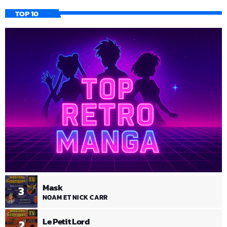
TOP 10
Mask
3
NOAM ET NICK CARR
Le Petit Lord
2