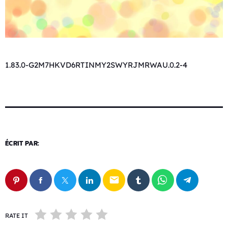
1.83.0-G2M7HKVD6RTINMY2SWYRJMRWAU.0.2-4
ÉCRIT PAR:
email
RATE IT