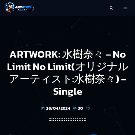
search
menu
ARTWORK: 水樹奈々 – No
Limit No Limit(オリジナル
アーティスト:水樹奈々) –
Single
26/04/2024
30
today