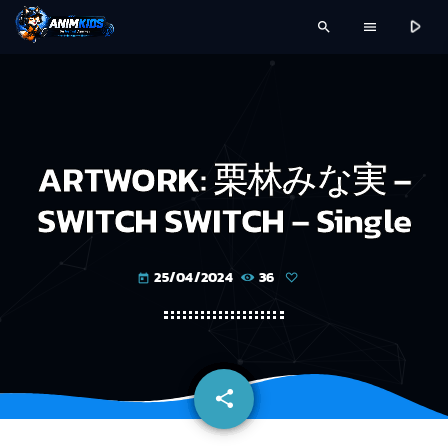
play_arrow
search
menu
ARTWORK: 栗林みな実 –
SWITCH SWITCH – Single
25/04/2024
36
today
share
email