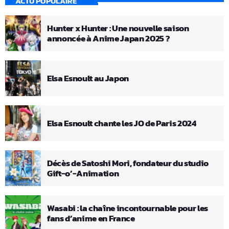
ACTU POPULAIRE
Hunter x Hunter : Une nouvelle saison
annoncée à Anime Japan 2025 ?
Elsa Esnoult au Japon
Elsa Esnoult chante les JO de Paris 2024
Décès de Satoshi Mori, fondateur du studio
Gift-o’-Animation
Wasabi : la chaîne incontournable pour les
fans d’anime en France