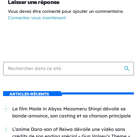
Laisser une réponse
Vous devez être connecté pour ajouter un commentaire.
Connectez-vous maintenant
search
ARTICLES RÉCENTS
Le film Made in Abyss: Mezameru Shinpi dévoile sa
bande-annonce, son casting et sa chanson principale
L’anime Dara-san of Reiwa dévoile une vidéo sans
crédits de son ending spécial « Gun Valsey’s Theme »