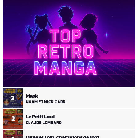
Mask
3
NOAM ET NICK CARR
Le Petit Lord
2
CLAUDE LOMBARD
Olive et Tom, champions de foot