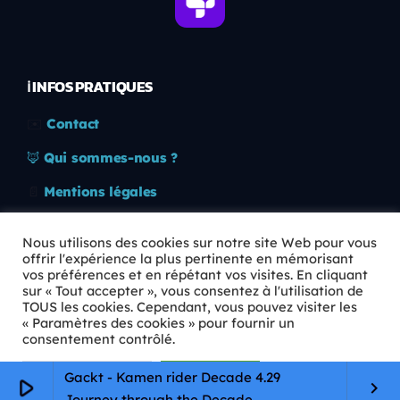
ℹ️ INFOS PRATIQUES
✉️
Contact
🦊
Qui sommes-nous ?
📄
Mentions légales
🔒
Confidentialité
Nous utilisons des cookies sur notre site Web pour vous
offrir l'expérience la plus pertinente en mémorisant
🛡️
RGPD
vos préférences et en répétant vos visites. En cliquant
sur « Tout accepter », vous consentez à l'utilisation de
Copyright © 2026 Animkids. Tous droits réservés.
TOUS les cookies. Cependant, vous pouvez visiter les
« Paramètres des cookies » pour fournir un
consentement contrôlé.
Paramètres Cookie
Tout accepter
Gackt - Kamen rider Decade 4.29
play_arrow
keyboard_arrow_right
Journey through the Decade