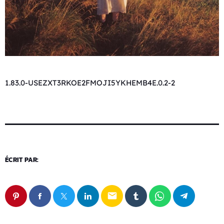
1.83.0-USEZXT3RKOE2FMOJI5YKHEMB4E.0.2-2
ÉCRIT PAR:
email