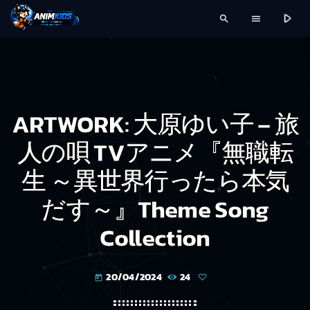
play_arrow
search
menu
ARTWORK: 大原ゆい子 – 旅
人の唄 TVアニメ『無職転
生 ～異世界行ったら本気
だす～』Theme Song
Collection
20/04/2024
24
today