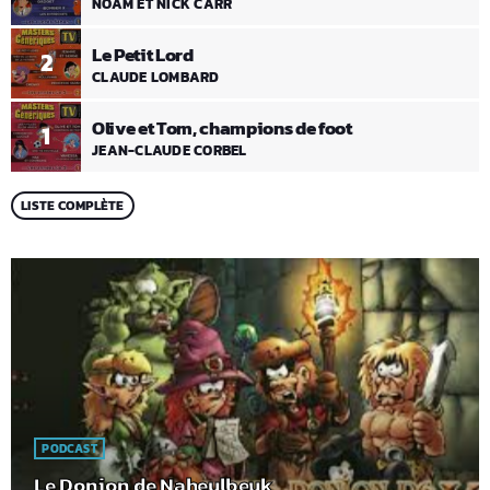
NOAM ET NICK CARR
Le Petit Lord
2
CLAUDE LOMBARD
Olive et Tom, champions de foot
1
JEAN-CLAUDE CORBEL
LISTE COMPLÈTE
PODCAST
Le Donjon de Naheulbeuk