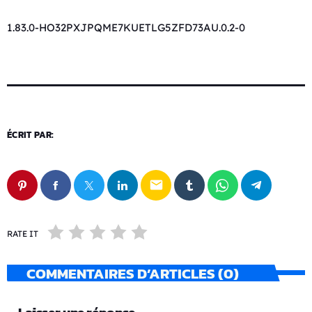
1.83.0-HO32PXJPQME7KUETLG5ZFD73AU.0.2-0
ÉCRIT PAR:
email
RATE IT
COMMENTAIRES D’ARTICLES (0)