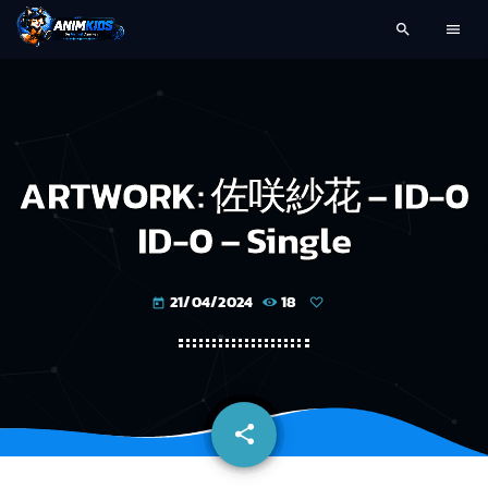
search
menu
ARTWORK: 佐咲紗花 – ID-0
ID-0 – Single
21/04/2024
18
today
share
email