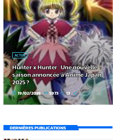
ACTUS
Hunter x Hunter : Une nouvelle
saison annoncée à Anime Japan
2025 ?
19/02/2025
5973
13
today
DERNIÈRES PUBLICATIONS