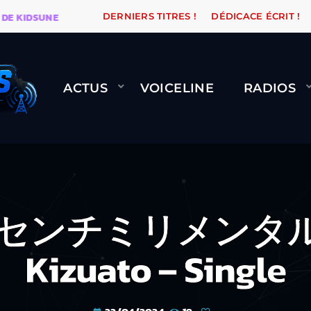
IDSUNE
WARÉTRO
ORANGE ROAD QUI PASSE, ÇA LE 
DERNIERS TITRES !
DÉDICACE ÉCRIT !
ACTUS
VOICELINE
RADIOS
K: センチミリメンタル
Kizuato – Single