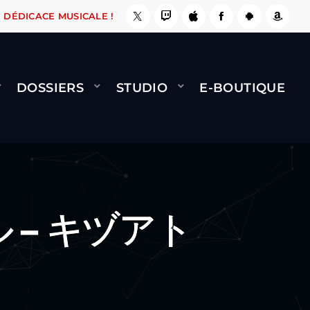
FAIT !
NAMI
BERNARD MINET - FLY (GÉNÉRIQ
DÉDICACE MUSICALE !
DOSSIERS
STUDIO
E-BOUTIQUE
 – キヅアト