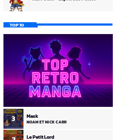
TOP 10
Mask
3
NOAM ET NICK CARR
Le Petit Lord
2