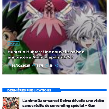
ACTUS
Hunter x Hunter : Une nouvelle saison
annoncée à Anime Japan 2025 ?
today
19/02/2025
5975
13
DERNIÈRES PUBLICATIONS
L’anime Dara-san of Reiwa dévoile une vidéo
sans crédits de son ending spécial « Gun