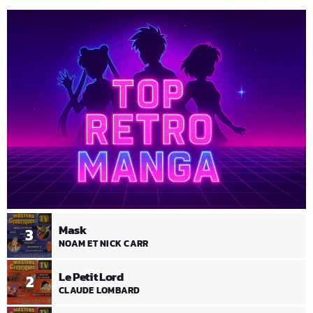
Mask
3
NOAM ET NICK CARR
Le Petit Lord
2
CLAUDE LOMBARD