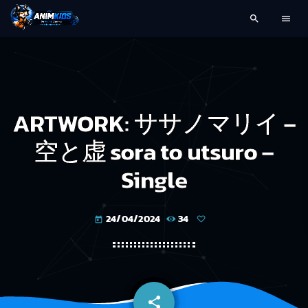
search
menu
ARTWORK: ササノマリイ –
空と虚 sora to utsuro –
Single
24/04/2024
34
today
share
email