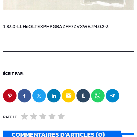
1.83.0-LLH6OLTEXPHPGBAZFF7ZVXWEJM.0.2-3
ÉCRIT PAR:
email
RATE IT
COMMENTAIRES D’ARTICLES (0)