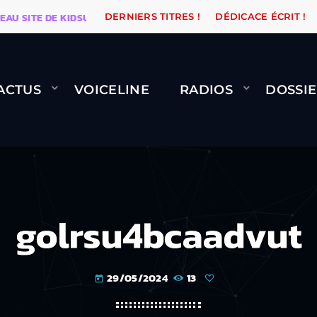
SITE DE KIDSUNE
WARÉTRO
ORANGE ROAD QUI PASS
DERNIERS TITRES !
DÉDICACE ÉCRIT !
ACTUS
VOICELINE
RADIOS
DOSSIE
golrsu4bcaadvut
29/05/2024
13
today