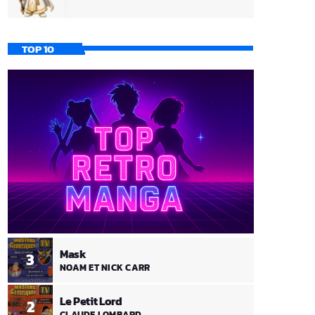
TOP 10
Mask
3
NOAM ET NICK CARR
Le Petit Lord
2
CLAUDE LOMBARD