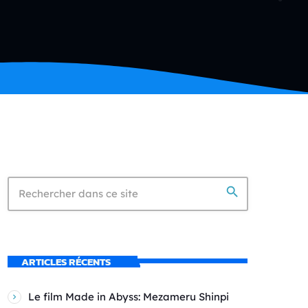
search
ARTICLES RÉCENTS
Le film Made in Abyss: Mezameru Shinpi