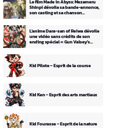
Le film Made in Abyss: Mezameru
Shinpi dévoile sa bande-annonce,
son casting et sa chanson
principale
L’anime Dara-san of Reiwa dévoile
une vidéo sans crédits de son
ending spécial « Gun Valsey’s
Theme »
Kid Pilote – Esprit de la course
Kid Ken – Esprit des arts martiaux
Kid Fourasse – Esprit de la nature