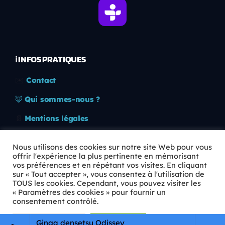
ℹ️ INFOS PRATIQUES
✉️
Contact
🦊
Qui sommes-nous ?
📄
Mentions légales
🔒
Confidentialité
Nous utilisons des cookies sur notre site Web pour vous
offrir l'expérience la plus pertinente en mémorisant
🛡️
RGPD
vos préférences et en répétant vos visites. En cliquant
sur « Tout accepter », vous consentez à l'utilisation de
Copyright © 2026 Animkids. Tous droits réservés.
TOUS les cookies. Cependant, vous pouvez visiter les
« Paramètres des cookies » pour fournir un
consentement contrôlé.
Paramètres Cookie
Tout accepter
Ginga densetsu Odissey