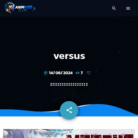
search
menu
versus
14/06/2024
7
today
share
email