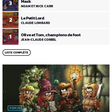
Mask
3
NOAM ET NICK CARR
Le Petit Lord
2
CLAUDE LOMBARD
Olive et Tom, champions de foot
1
JEAN-CLAUDE CORBEL
LISTE COMPLÈTE
PODCAST