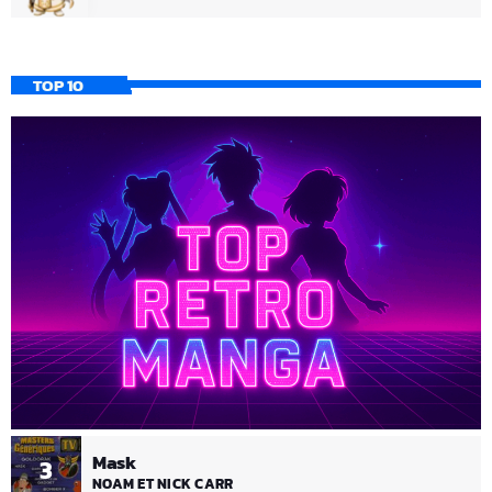
TOP 10
Mask
3
NOAM ET NICK CARR