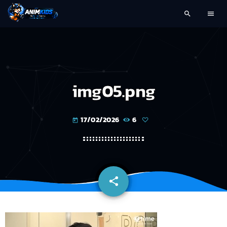
search
menu
img05.png
17/02/2026
6
today
share
email