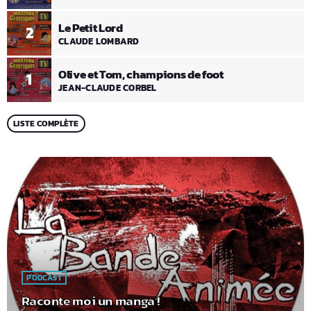
Le Petit Lord
2
CLAUDE LOMBARD
Olive et Tom, champions de foot
1
JEAN-CLAUDE CORBEL
LISTE COMPLÈTE
PODCAST
Raconte moi un manga !