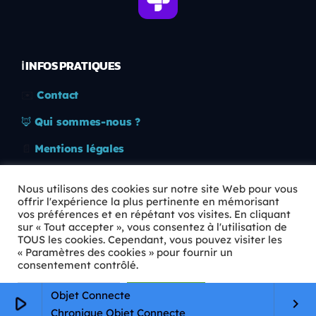
ℹ️ INFOS PRATIQUES
✉️
Contact
🦊
Qui sommes-nous ?
📄
Mentions légales
🔒
Confidentialité
Nous utilisons des cookies sur notre site Web pour vous
offrir l'expérience la plus pertinente en mémorisant
🛡️
RGPD
vos préférences et en répétant vos visites. En cliquant
sur « Tout accepter », vous consentez à l'utilisation de
Copyright © 2026 Animkids. Tous droits réservés.
TOUS les cookies. Cependant, vous pouvez visiter les
« Paramètres des cookies » pour fournir un
consentement contrôlé.
Paramètres Cookie
Tout accepter
Objet Connecte
play_arrow
keyboard_arrow_right
Chronique Objet Connecte