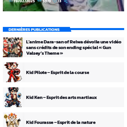
today
19/02/2025
5973
13
DERNIÈRES PUBLICATIONS
L’anime Dara-san of Reiwa dévoile une vidéo
sans crédits de son ending spécial « Gun
Valsey’s Theme »
Kid Pilote – Esprit de la course
Kid Ken – Esprit des arts martiaux
Kid Fourasse – Esprit de la nature