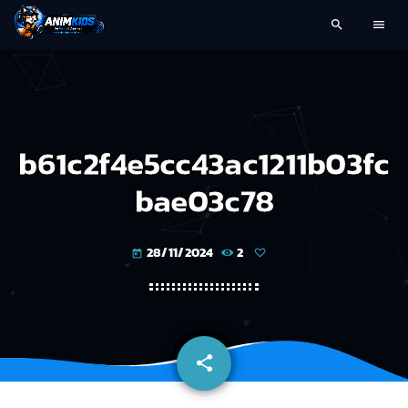
search
menu
b61c2f4e5cc43ac1211b03fc
bae03c78
28/11/2024
2
today
share
email