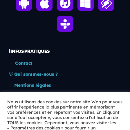
ℹ️ INFOS PRATIQUES
✉️
Contact
🦊
Qui sommes-nous ?
📄
Mentions légales
🔒
Confidentialité
Nous utilisons des cookies sur notre site Web pour vous
offrir l'expérience la plus pertinente en mémorisant
🛡️
RGPD
vos préférences et en répétant vos visites. En cliquant
sur « Tout accepter », vous consentez à l'utilisation de
Copyright © 2026 Animkids. Tous droits réservés.
TOUS les cookies. Cependant, vous pouvez visiter les
« Paramètres des cookies » pour fournir un