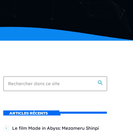
search
ARTICLES RÉCENTS
Le film Made in Abyss: Mezameru Shinpi