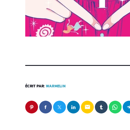
ÉCRIT PAR:
WARMELIN
email