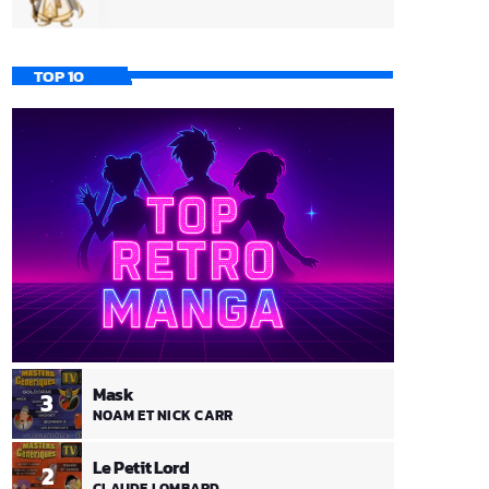
TOP 10
Mask
3
NOAM ET NICK CARR
Le Petit Lord
2
CLAUDE LOMBARD