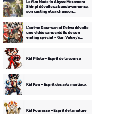
Le film Made in Abyss: Mezameru
Shinpi dévoile sa bande-annonce,
son casting et sa chanson
principale
L’anime Dara-san of Reiwa dévoile
une vidéo sans crédits de son
ending spécial « Gun Valsey’s
Theme »
Kid Pilote – Esprit de la course
Kid Ken – Esprit des arts martiaux
Kid Fourasse – Esprit de la nature