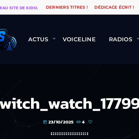
ITE DE KIDSUNE
WARÉTRO
ORANGE ROAD QUI PASS
DERNIERS TITRES !
DÉDICACE ÉCRIT !
ACTUS
VOICELINE
RADIOS
witch_watch_1779
23/10/2025
4
today