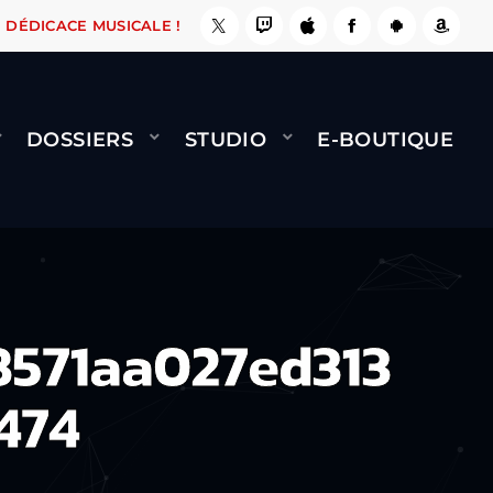
LE FAIT !
NAMI
BERNARD MINET - FLY (GÉNÉ
DÉDICACE MUSICALE !
DOSSIERS
STUDIO
E-BOUTIQUE
8571aa027ed313
474