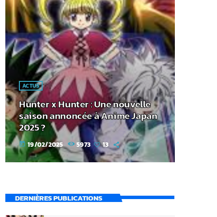
ACTUS
Hunter x Hunter : Une nouvelle
saison annoncée à Anime Japan
2025 ?
19/02/2025
5973
13
today
DERNIÈRES PUBLICATIONS