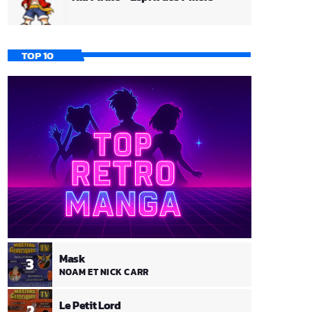
TOP 10
Mask
3
NOAM ET NICK CARR
Le Petit Lord
2