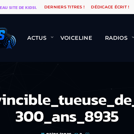
ITE DE KIDSUNE
WARÉTRO
ORANGE ROAD QUI PASSE
DERNIERS TITRES !
DÉDICACE ÉCRIT !
ACTUS
VOICELINE
RADIOS
vincible_tueuse_d
300_ans_8935