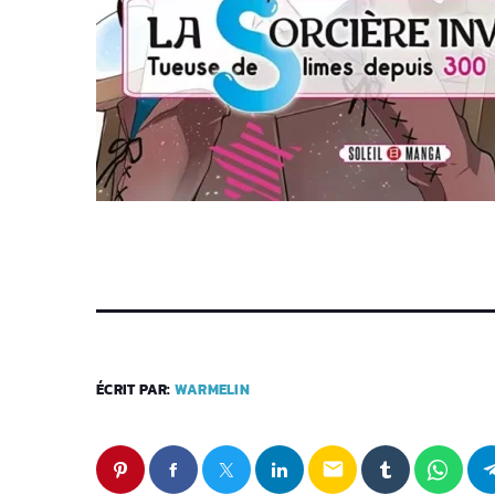
ÉCRIT PAR:
WARMELIN
email