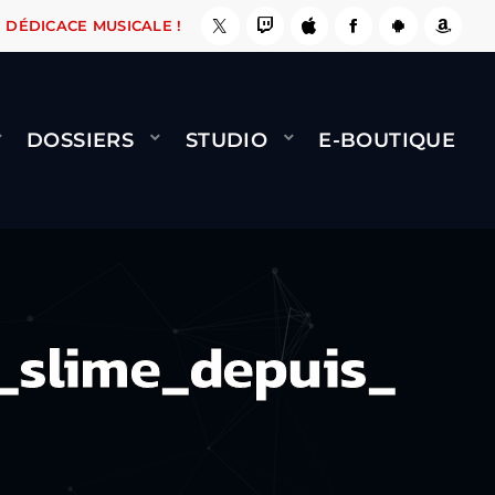
, ÇA LE FAIT !
NAMI
BERNARD MINET - FLY 
DÉDICACE MUSICALE !
DOSSIERS
STUDIO
E-BOUTIQUE
e_slime_depuis_