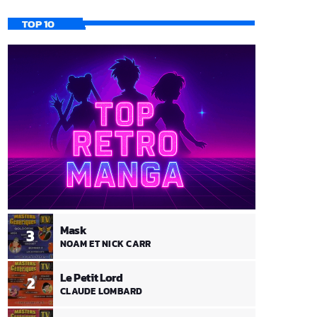
TOP 10
Mask
3
NOAM ET NICK CARR
Le Petit Lord
2
CLAUDE LOMBARD