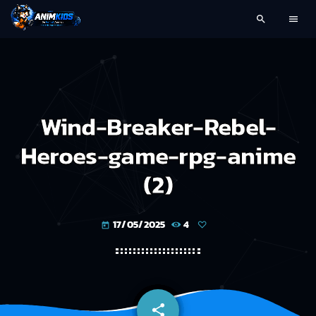
search
menu
Wind-Breaker-Rebel-
Heroes-game-rpg-anime
(2)
17/05/2025
4
today
share
email