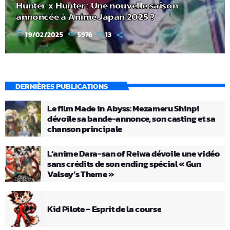
Hunter x Hunter : Une nouvelle saison
annoncée à Anime Japan 2025 ?
today
19/02/2025
5976
13
DERNIÈRES PUBLICATIONS
Le film Made in Abyss: Mezameru Shinpi
dévoile sa bande-annonce, son casting et sa
chanson principale
L’anime Dara-san of Reiwa dévoile une vidéo
sans crédits de son ending spécial « Gun
Valsey’s Theme »
Kid Pilote – Esprit de la course