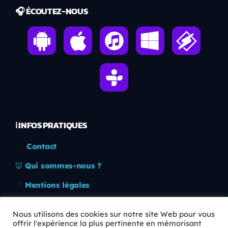
🎧 ÉCOUTEZ-NOUS
ℹ️ INFOS PRATIQUES
✉️
Contact
🦊
Qui sommes-nous ?
📄
Mentions légales
🔒
Confidentialité
Nous utilisons des cookies sur notre site Web pour vous
offrir l'expérience la plus pertinente en mémorisant
🛡️
RGPD