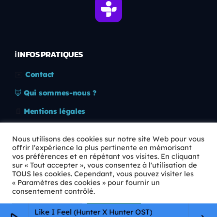
ℹ️ INFOS PRATIQUES
✉️
Contact
🦊
Qui sommes-nous ?
📄
Mentions légales
🔒
Confidentialité
Nous utilisons des cookies sur notre site Web pour vous
offrir l'expérience la plus pertinente en mémorisant
🛡️
RGPD
vos préférences et en répétant vos visites. En cliquant
sur « Tout accepter », vous consentez à l'utilisation de
Copyright © 2026 Animkids. Tous droits réservés.
TOUS les cookies. Cependant, vous pouvez visiter les
« Paramètres des cookies » pour fournir un
consentement contrôlé.
Paramètres Cookie
Tout accepter
u Feel Like I Feel (Hunter X Hunter OST)