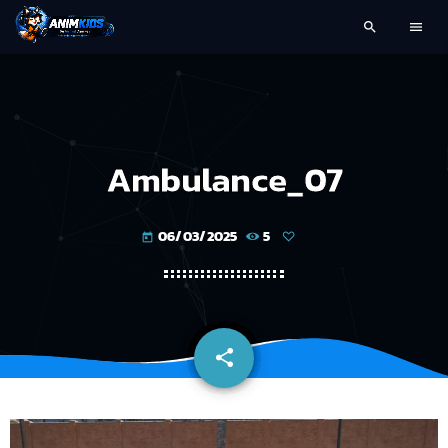
search
menu
Ambulance_07
06/03/2025
5
today
share
email