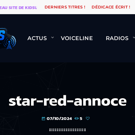
ITE DE KIDSUNE
WARÉTRO
ORANGE ROAD QUI PASS
DERNIERS TITRES !
DÉDICACE ÉCRIT !
ACTUS
VOICELINE
RADIOS
star-red-annoce
07/10/2024
5
today