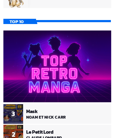
TOP 10
Mask
3
NOAM ET NICK CARR
Le Petit Lord
2
CLAUDE LOMBARD