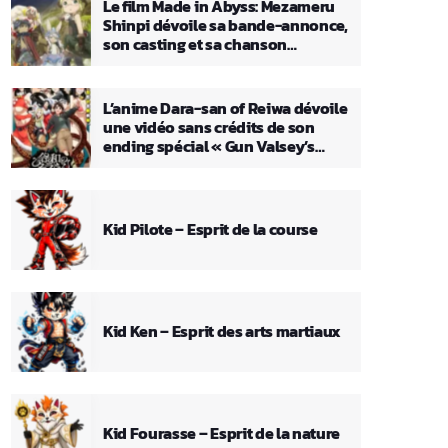
Le film Made in Abyss: Mezameru
Shinpi dévoile sa bande-annonce,
son casting et sa chanson
principale
L’anime Dara-san of Reiwa dévoile
une vidéo sans crédits de son
ending spécial « Gun Valsey’s
Theme »
Kid Pilote – Esprit de la course
Kid Ken – Esprit des arts martiaux
Kid Fourasse – Esprit de la nature