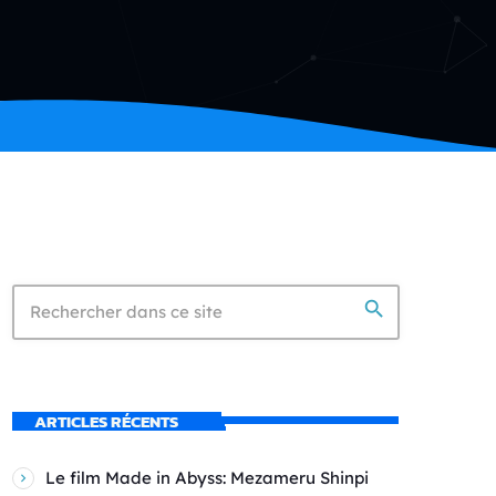
search
ARTICLES RÉCENTS
Le film Made in Abyss: Mezameru Shinpi