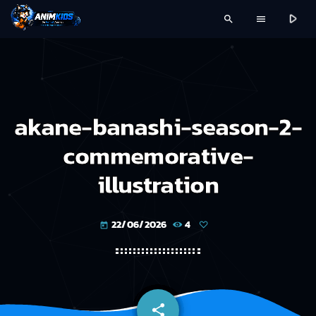
play_arrow
search
menu
akane-banashi-season-2-
commemorative-
illustration
22/06/2026
4
today
share
email