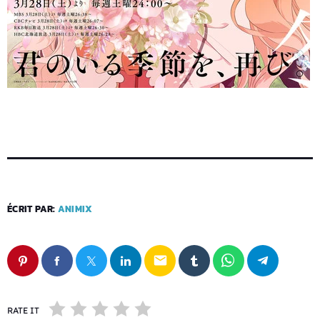
ÉCRIT PAR:
ANIMIX
email
RATE IT