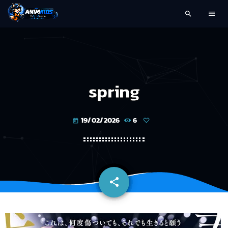
search
menu
spring
19/02/2026
6
today
share
email