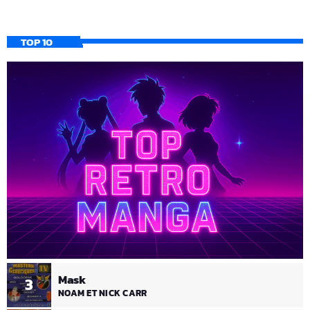
TOP 10
Mask
3
NOAM ET NICK CARR