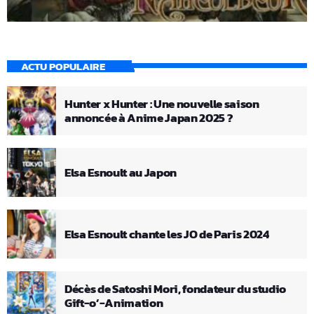
ACTU POPULAIRE
Hunter x Hunter : Une nouvelle saison
annoncée à Anime Japan 2025 ?
Elsa Esnoult au Japon
Elsa Esnoult chante les JO de Paris 2024
Décès de Satoshi Mori, fondateur du studio
Gift-o’-Animation