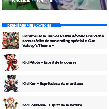
today
19/02/2025
5973
13
DERNIÈRES PUBLICATIONS
L’anime Dara-san of Reiwa dévoile une vidéo
sans crédits de son ending spécial « Gun
Valsey’s Theme »
Kid Pilote – Esprit de la course
Kid Ken – Esprit des arts martiaux
Kid Fourasse – Esprit de la nature