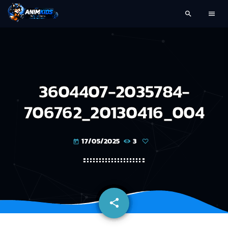
search
menu
3604407-2035784-
706762_20130416_004
17/05/2025
3
today
share
email