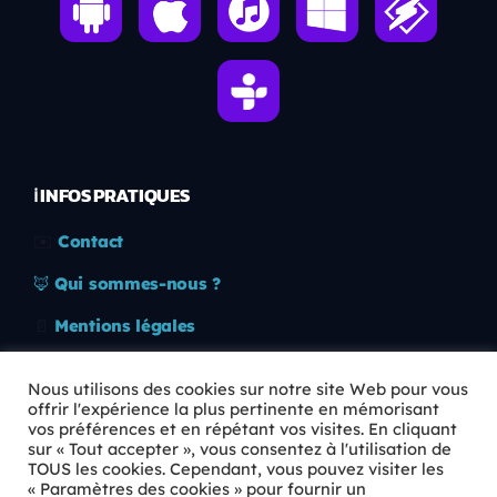
ℹ️ INFOS PRATIQUES
✉️
Contact
🦊
Qui sommes-nous ?
📄
Mentions légales
🔒
Confidentialité
Nous utilisons des cookies sur notre site Web pour vous
offrir l'expérience la plus pertinente en mémorisant
🛡️
RGPD
vos préférences et en répétant vos visites. En cliquant
sur « Tout accepter », vous consentez à l'utilisation de
Copyright © 2026 Animkids. Tous droits réservés.
TOUS les cookies. Cependant, vous pouvez visiter les
« Paramètres des cookies » pour fournir un