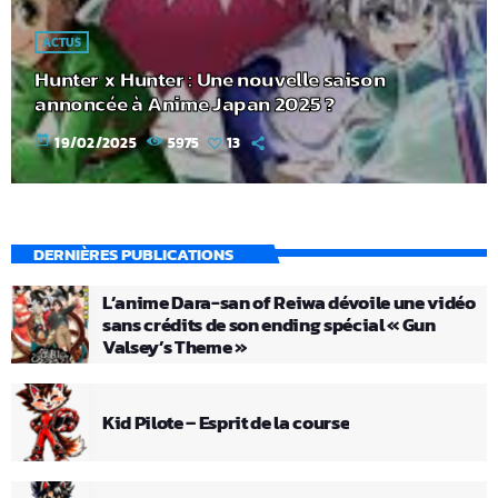
ACTUS
Hunter x Hunter : Une nouvelle saison
annoncée à Anime Japan 2025 ?
today
19/02/2025
5975
13
DERNIÈRES PUBLICATIONS
L’anime Dara-san of Reiwa dévoile une vidéo
sans crédits de son ending spécial « Gun
Valsey’s Theme »
Kid Pilote – Esprit de la course