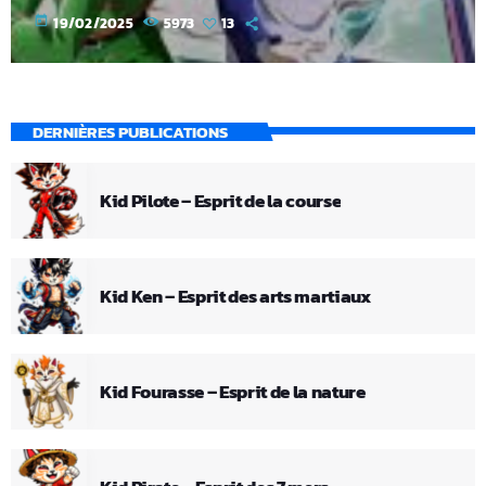
today
19/02/2025
5973
13
DERNIÈRES PUBLICATIONS
Kid Pilote – Esprit de la course
Kid Ken – Esprit des arts martiaux
Kid Fourasse – Esprit de la nature