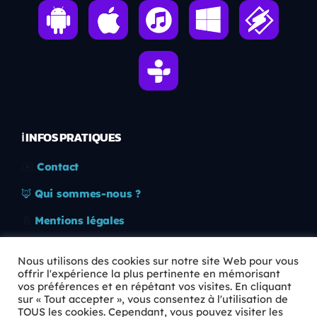
ℹ️ INFOS PRATIQUES
✉️
Contact
🦊
Qui sommes-nous ?
📄
Mentions légales
🔒
Confidentialité
Nous utilisons des cookies sur notre site Web pour vous
offrir l'expérience la plus pertinente en mémorisant
🛡️
RGPD
vos préférences et en répétant vos visites. En cliquant
sur « Tout accepter », vous consentez à l'utilisation de
Copyright © 2026 Animkids. Tous droits réservés.
TOUS les cookies. Cependant, vous pouvez visiter les