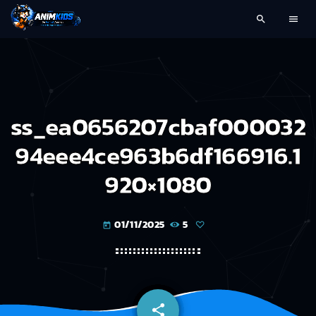
search
menu
ss_ea0656207cbaf000032
94eee4ce963b6df166916.1
920×1080
01/11/2025
5
today
share
email