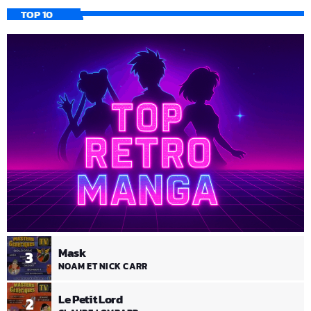
TOP 10
Mask
3
NOAM ET NICK CARR
Le Petit Lord
2