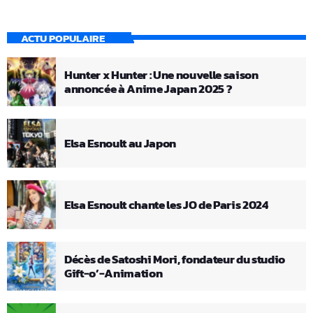
ACTU POPULAIRE
Hunter x Hunter : Une nouvelle saison
annoncée à Anime Japan 2025 ?
Elsa Esnoult au Japon
Elsa Esnoult chante les JO de Paris 2024
Décès de Satoshi Mori, fondateur du studio
Gift-o’-Animation