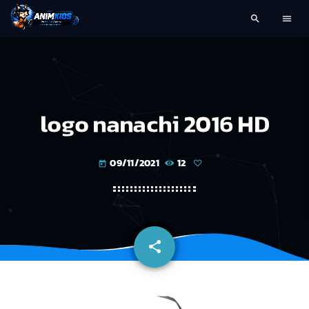
search
menu
logo nanachi 2016 HD
09/11/2021
12
today
share
email