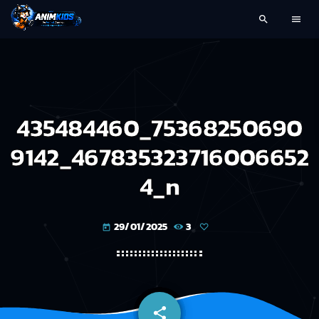
search
menu
435484460_75368250690
9142_467835323716006652
4_n
29/01/2025
3
today
share
email