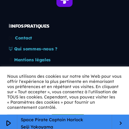
ℹ️ INFOS PRATIQUES
✉️
Contact
🦊
Qui sommes-nous ?
📄
Mentions légales
🔒
Confidentialité
Nous utilisons des cookies sur notre site Web pour vous
offrir l'expérience la plus pertinente en mémorisant
🛡️
RGPD
vos préférences et en répétant vos visites. En cliquant
sur « Tout accepter », vous consentez à l'utilisation de
Copyright © 2026 Animkids. Tous droits réservés.
TOUS les cookies. Cependant, vous pouvez visiter les
« Paramètres des cookies » pour fournir un
consentement contrôlé.
Paramètres Cookie
Tout accepter
Space Pirate Captain Harlock
play_arrow
keyboard_arrow_right
Seiji Yokoyama