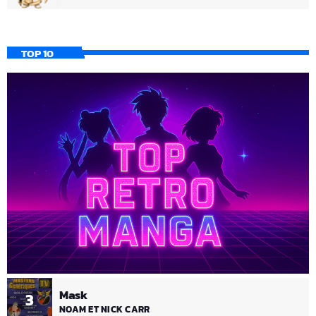
TOP 10
Mask
3
NOAM ET NICK CARR