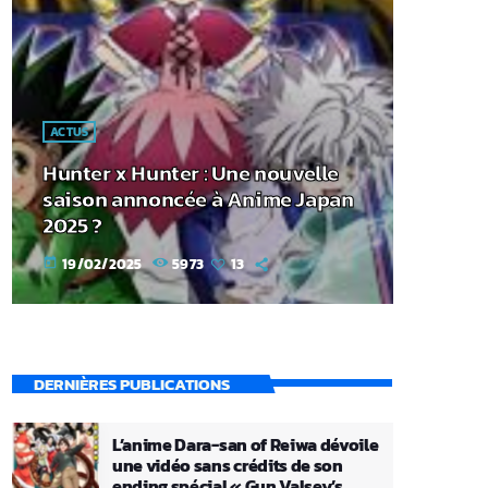
ACTUS
Hunter x Hunter : Une nouvelle
saison annoncée à Anime Japan
2025 ?
19/02/2025
5973
13
today
DERNIÈRES PUBLICATIONS
L’anime Dara-san of Reiwa dévoile
une vidéo sans crédits de son
ending spécial « Gun Valsey’s