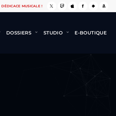
 ÇA LE FAIT !
NAMI
BERNARD MINET - FLY (
DÉDICACE MUSICALE !
DOSSIERS
STUDIO
E-BOUTIQUE