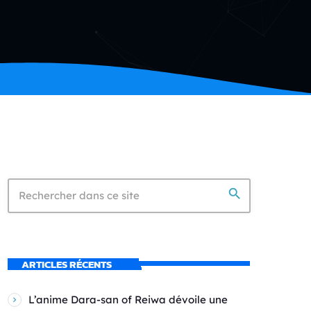
search
ARTICLES RÉCENTS
L’anime Dara-san of Reiwa dévoile une