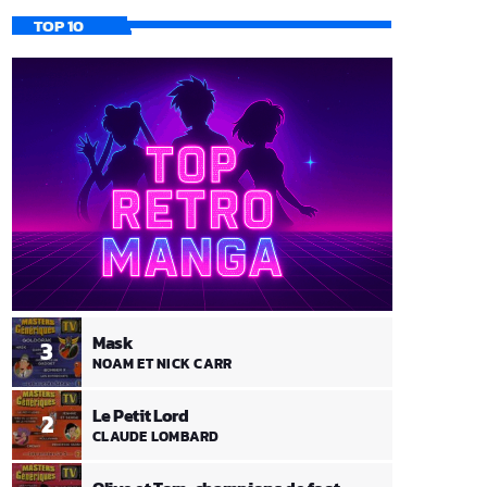
TOP 10
Mask
3
NOAM ET NICK CARR
Le Petit Lord
2
CLAUDE LOMBARD