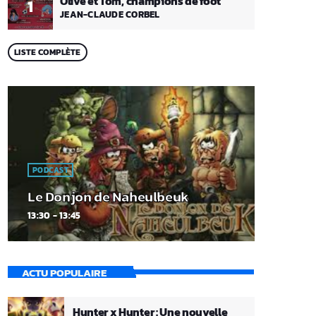
Olive et Tom, champions de foot
1
JEAN-CLAUDE CORBEL
LISTE COMPLÈTE
PODCAST
Le Donjon de Naheulbeuk
13:30 - 13:45
ACTU POPULAIRE
Hunter x Hunter : Une nouvelle