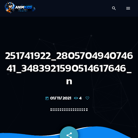
search
menu
251741922_2805704940746
41_3483921590514617646_
n
01/11/2021
4
today
share
email