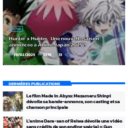
ACTUS
Hunter x Hunter : Une nouvelle saison
annoncée à Anime Japan 2025 ?
today
19/02/2025
5976
13
DERNIÈRES PUBLICATIONS
Le film Made in Abyss: Mezameru Shinpi
dévoile sa bande-annonce, son casting et sa
chanson principale
L’anime Dara-san of Reiwa dévoile une vidéo
sans crédits de son ending spécial « Gun