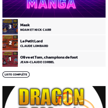
Mask
3
NOAM ET NICK CARR
Le Petit Lord
2
CLAUDE LOMBARD
Olive et Tom, champions de foot
1
JEAN-CLAUDE CORBEL
LISTE COMPLÈTE