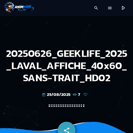
play_arrow
search
menu
20250626_GEEKLIFE_2025
_LAVAL_AFFICHE_40x60_
SANS-TRAIT_HD02
25/08/2025
7
today
share
email