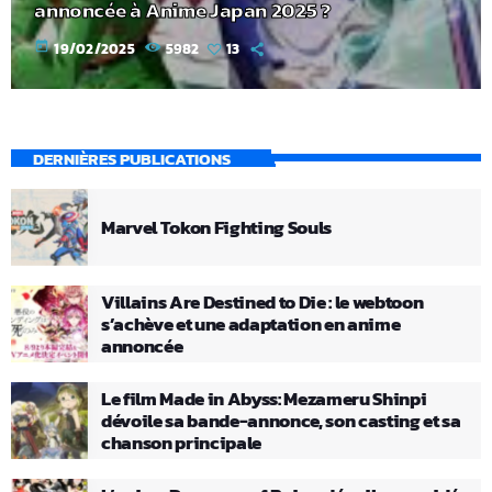
annoncée à Anime Japan 2025 ?
today
19/02/2025
5982
13
DERNIÈRES PUBLICATIONS
Marvel Tokon Fighting Souls
Villains Are Destined to Die : le webtoon
s’achève et une adaptation en anime
annoncée
Le film Made in Abyss: Mezameru Shinpi
dévoile sa bande-annonce, son casting et sa
chanson principale