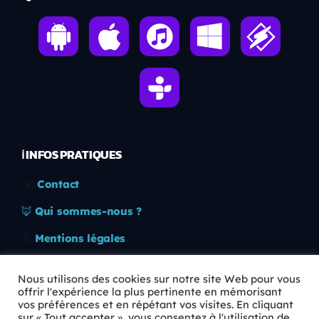
ℹ️ INFOS PRATIQUES
✉️
Contact
🦊
Qui sommes-nous ?
📄
Mentions légales
🔒
Confidentialité
Nous utilisons des cookies sur notre site Web pour vous
offrir l'expérience la plus pertinente en mémorisant
🛡️
RGPD
vos préférences et en répétant vos visites. En cliquant
sur « Tout accepter », vous consentez à l'utilisation de