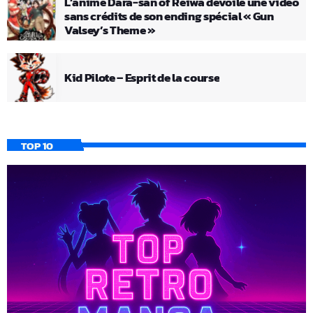
L’anime Dara-san of Reiwa dévoile une vidéo
sans crédits de son ending spécial « Gun
Valsey’s Theme »
Kid Pilote – Esprit de la course
TOP 10