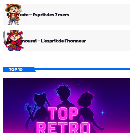
Kid Pirate – Esprit des 7 mers
Kid Samourai – L’esprit de l’honneur
TOP 10