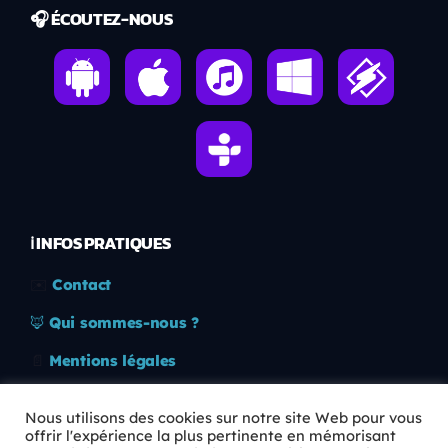
🎧 ÉCOUTEZ-NOUS
ℹ️ INFOS PRATIQUES
✉️
Contact
🦊
Qui sommes-nous ?
📄
Mentions légales
🔒
Confidentialité
Nous utilisons des cookies sur notre site Web pour vous
offrir l'expérience la plus pertinente en mémorisant
🛡️
RGPD