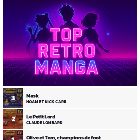
Mask
3
NOAM ET NICK CARR
Le Petit Lord
2
CLAUDE LOMBARD
Olive et Tom, champions de foot
1