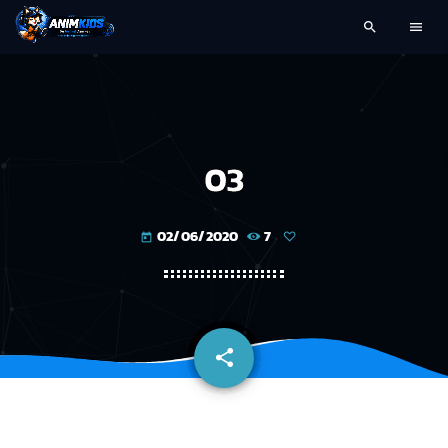
search
menu
03
02/06/2020
7
today
share
email