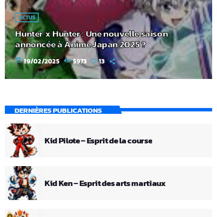
ACTUS
Hunter x Hunter : Une nouvelle saison
annoncée à Anime Japan 2025 ?
today
19/02/2025
5973
13
DERNIÈRES PUBLICATIONS
Kid Pilote – Esprit de la course
Kid Ken – Esprit des arts martiaux