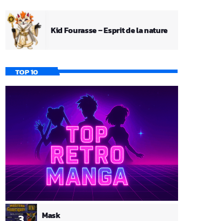
Kid Fourasse – Esprit de la nature
TOP 10
Mask
3