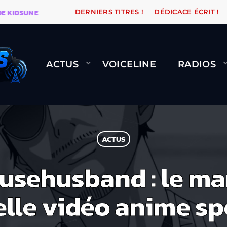
DSUNE
WARÉTRO
ORANGE ROAD QUI PASSE, ÇA LE F
DERNIERS TITRES !
DÉDICACE ÉCRIT !
ACTUS
VOICELINE
RADIOS
ACTUS
usehusband : le ma
lle vidéo anime sp