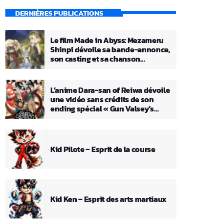
DERNIÈRES PUBLICATIONS
Le film Made in Abyss: Mezameru
Shinpi dévoile sa bande-annonce,
son casting et sa chanson
principale
L’anime Dara-san of Reiwa dévoile
une vidéo sans crédits de son
ending spécial « Gun Valsey’s
Theme »
Kid Pilote – Esprit de la course
Kid Ken – Esprit des arts martiaux