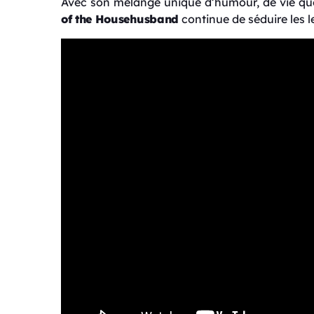
Avec son mélange unique d’humour, de vie qu
of the Househusband
continue de séduire les l