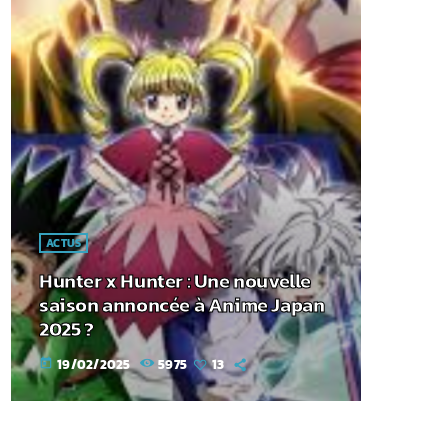
ACTUS
Hunter x Hunter : Une nouvelle
saison annoncée à Anime Japan
2025 ?
19/02/2025
5975
13
today