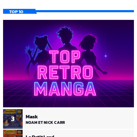
TOP 10
Mask
3
NOAM ET NICK CARR
Le Petit Lord