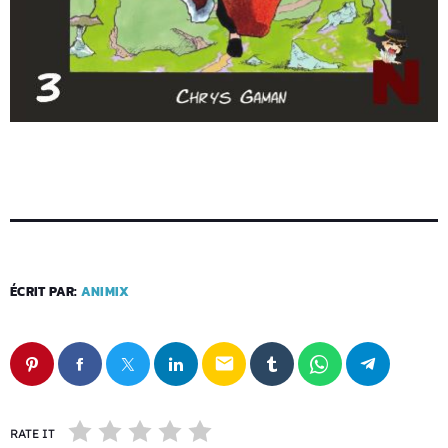
ÉCRIT PAR:
ANIMIX
email
RATE IT