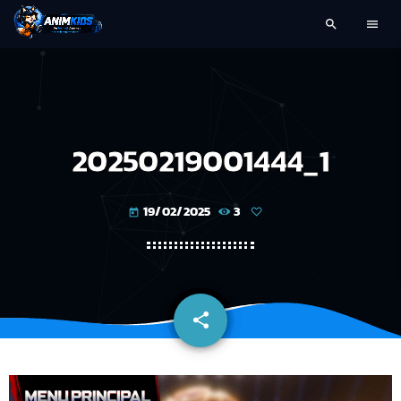
search
menu
20250219001444_1
19/02/2025
3
today
share
email