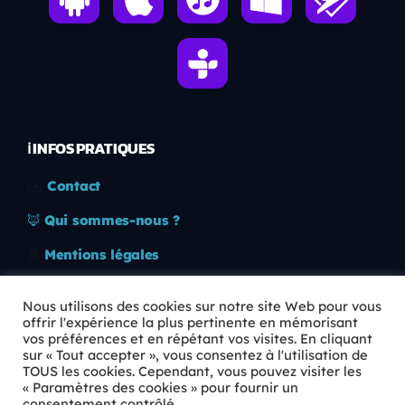
ℹ️ INFOS PRATIQUES
✉️
Contact
🦊
Qui sommes-nous ?
📄
Mentions légales
🔒
Confidentialité
Nous utilisons des cookies sur notre site Web pour vous
offrir l'expérience la plus pertinente en mémorisant
🛡️
RGPD
vos préférences et en répétant vos visites. En cliquant
sur « Tout accepter », vous consentez à l'utilisation de
Copyright © 2026 Animkids. Tous droits réservés.
TOUS les cookies. Cependant, vous pouvez visiter les
« Paramètres des cookies » pour fournir un
consentement contrôlé.