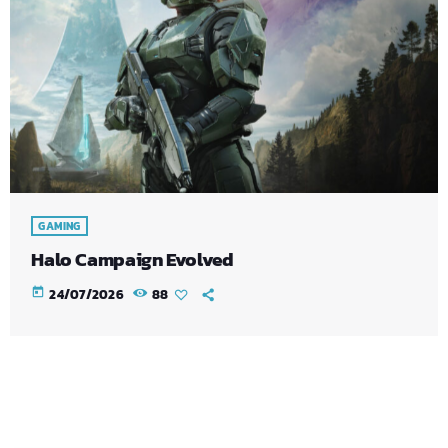
GAMING
Halo Campaign Evolved
today
24/07/2026
88