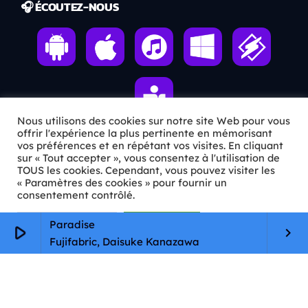
🎧 ÉCOUTEZ-NOUS
Nous utilisons des cookies sur notre site Web pour vous
offrir l'expérience la plus pertinente en mémorisant
vos préférences et en répétant vos visites. En cliquant
sur « Tout accepter », vous consentez à l'utilisation de
ℹ️ INFOS PRATIQUES
TOUS les cookies. Cependant, vous pouvez visiter les
« Paramètres des cookies » pour fournir un
✉️
Contact
consentement contrôlé.
🦊
Qui sommes-nous ?
Paramètres Cookie
Tout accepter
Paradise
play_arrow
keyboard_arrow_right
Fujifabric, Daisuke Kanazawa
📄
Mentions légales
🔒
Confidentialité
🛡️
RGPD