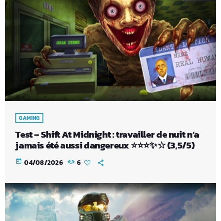
GAMING
Test – Shift At Midnight : travailler de nuit n’a
jamais été aussi dangereux ⭐⭐⭐✨☆ (3,5/5)
today
04/08/2026
6