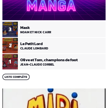
Mask
3
NOAM ET NICK CARR
Le Petit Lord
2
CLAUDE LOMBARD
Olive et Tom, champions de foot
1
JEAN-CLAUDE CORBEL
LISTE COMPLÈTE