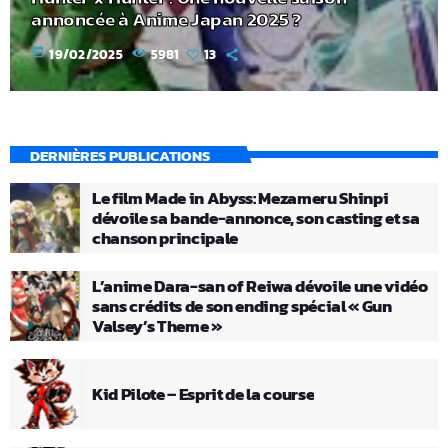
annoncée à Anime Japan 2025 ?
today
19/02/2025
5981
13
DERNIÈRES PUBLICATIONS
Le film Made in Abyss: Mezameru Shinpi
dévoile sa bande-annonce, son casting et sa
chanson principale
L’anime Dara-san of Reiwa dévoile une vidéo
sans crédits de son ending spécial « Gun
Valsey’s Theme »
Kid Pilote – Esprit de la course