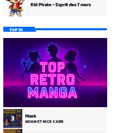
Kid Pirate – Esprit des 7 mers
TOP 10
Mask
3
NOAM ET NICK CARR