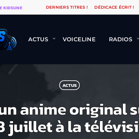
DSUNE
WARÉTRO
ORANGE ROAD QUI PASSE, ÇA LE F
DERNIERS TITRES !
DÉDICACE ÉCRIT !
ACTUS
VOICELINE
RADIOS
ACTUS
 un anime original 
 juillet à la télévi