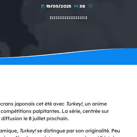
19/05/2025
38
today
écrans japonais cet été avec
Turkey!
, un anime
 compétitions palpitantes. La série, centrée sur
iffusion le 8 juillet prochain.
namique,
Turkey!
se distingue par son originalité. Peu