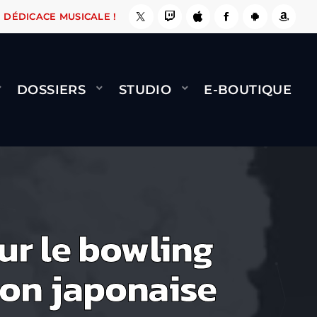
AIT !
NAMI
BERNARD MINET - FLY (GÉNÉRIQU
DÉDICACE MUSICALE !
DOSSIERS
STUDIO
E-BOUTIQUE
sur le bowling
sion japonaise