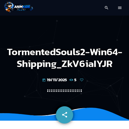
search
menu
TormentedSouls2-Win64-
Shipping_ZkV6iaIYJR
19/11/2025
5
today
share
email