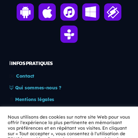
ℹ️ INFOS PRATIQUES
✉️
Contact
🦊
Qui sommes-nous ?
📄
Mentions légales
🔒
Confidentialité
Nous utilisons des cookies sur notre site Web pour vous
offrir l'expérience la plus pertinente en mémorisant
🛡️
RGPD
vos préférences et en répétant vos visites. En cliquant
sur « Tout accepter », vous consentez à l'utilisation de
Copyright © 2026 Animkids. Tous droits réservés.