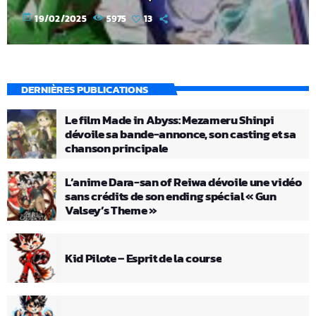
today
19/02/2025
5975
13
DERNIÈRES PUBLICATIONS
Le film Made in Abyss: Mezameru Shinpi
dévoile sa bande-annonce, son casting et sa
chanson principale
L’anime Dara-san of Reiwa dévoile une vidéo
sans crédits de son ending spécial « Gun
Valsey’s Theme »
Kid Pilote – Esprit de la course