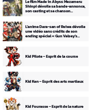
Le film Made in Abyss: Mezameru
Shinpi dévoile sa bande-annonce,
son casting et sa chanson
principale
L’anime Dara-san of Reiwa dévoile
une vidéo sans crédits de son
ending spécial « Gun Valsey’s
Theme »
Kid Pilote – Esprit de la course
Kid Ken – Esprit des arts martiaux
Kid Fourasse – Esprit de la nature