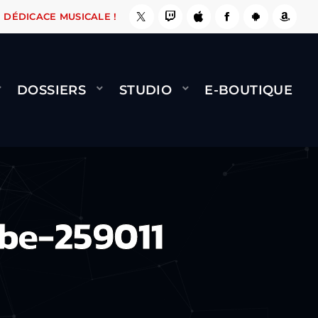
LE FAIT !
NAMI
BERNARD MINET - FLY (GÉN
DÉDICACE MUSICALE !
DOSSIERS
STUDIO
E-BOUTIQUE
be-259011