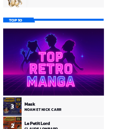
TOP 10
Mask
3
NOAM ET NICK CARR
Le Petit Lord
2
CLAUDE LOMBARD