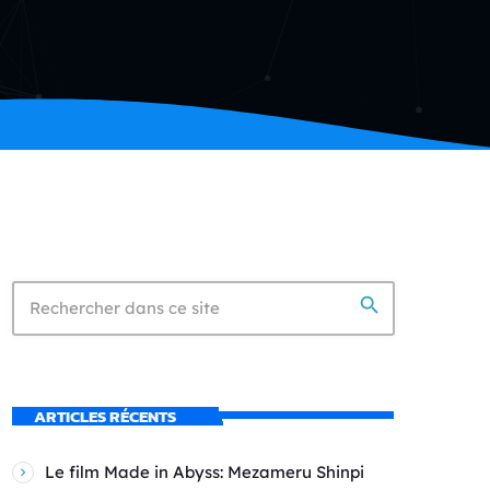
search
ARTICLES RÉCENTS
Le film Made in Abyss: Mezameru Shinpi