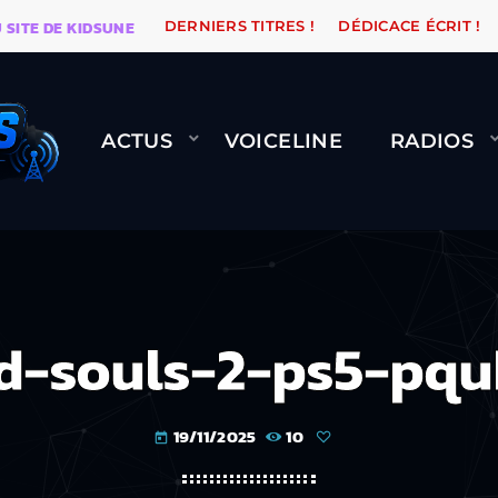
E KIDSUNE
WARÉTRO
ORANGE ROAD QUI PASSE, ÇA 
DERNIERS TITRES !
DÉDICACE ÉCRIT !
ACTUS
VOICELINE
RADIOS
d-souls-2-ps5-pqu
19/11/2025
10
today