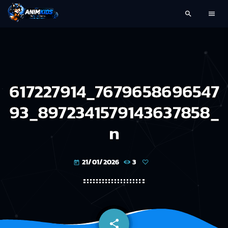
search
menu
617227914_7679658696547
93_8972341579143637858_
n
21/01/2026
3
today
share
email