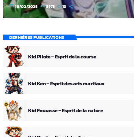
today
19/02/2025
5973
13
DERNIÈRES PUBLICATIONS
Kid Pilote – Esprit de la course
Kid Ken – Esprit des arts martiaux
Kid Fourasse – Esprit de la nature