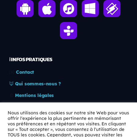
ℹ️ INFOS PRATIQUES
✉️
Contact
🦊
Qui sommes-nous ?
📄
Mentions légales
🔒
Confidentialité
Nous utilisons des cookies sur notre site Web pour vous
offrir l'expérience la plus pertinente en mémorisant
🛡️
RGPD
vos préférences et en répétant vos visites. En cliquant
sur « Tout accepter », vous consentez à l'utilisation de
Copyright © 2026 Animkids. Tous droits réservés.
TOUS les cookies. Cependant, vous pouvez visiter les