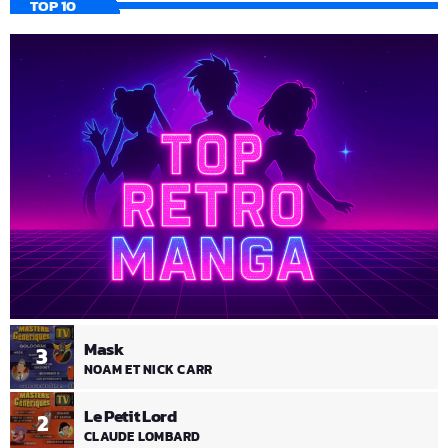
TOP 10
Mask
3
NOAM ET NICK CARR
Le Petit Lord
2
CLAUDE LOMBARD