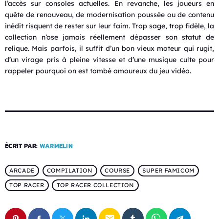
l’accès sur consoles actuelles. En revanche, les joueurs en
quête de renouveau, de modernisation poussée ou de contenu
inédit risquent de rester sur leur faim. Trop sage, trop fidèle, la
collection n’ose jamais réellement dépasser son statut de
relique. Mais parfois, il suffit d’un bon vieux moteur qui rugit,
d’un virage pris à pleine vitesse et d’une musique culte pour
rappeler pourquoi on est tombé amoureux du jeu vidéo.
ÉCRIT PAR:
WARMELIN
ARCADE
COMPILATION
COURSE
SUPER FAMICOM
TOP RACER
TOP RACER COLLECTION
email