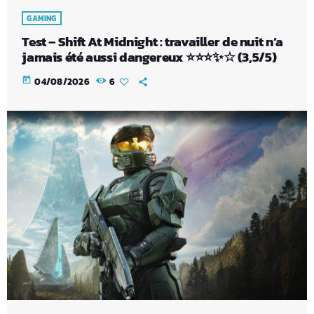
GAMING
Test – Shift At Midnight : travailler de nuit n’a
jamais été aussi dangereux ⭐⭐⭐✨☆ (3,5/5)
today
04/08/2026
6