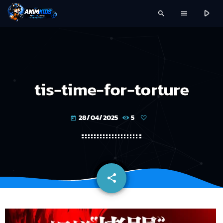
play_arrow
search
menu
tis-time-for-torture
28/04/2025
5
today
share
email