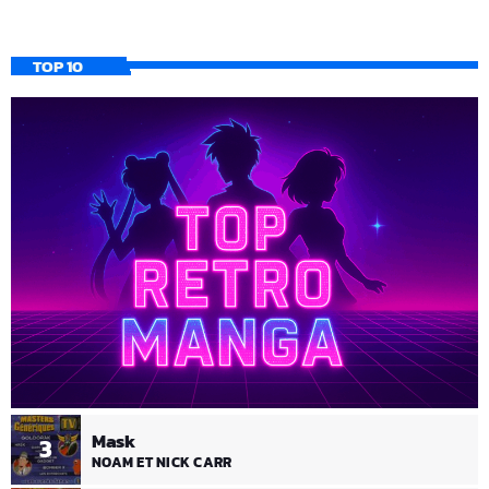
TOP 10
Mask
3
NOAM ET NICK CARR