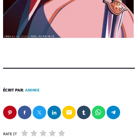
ÉCRIT PAR:
ANIMIX
email
RATE IT