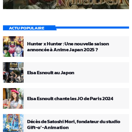
ACTU POPULAIRE
Hunter x Hunter : Une nouvelle saison
annoncée à Anime Japan 2025 ?
Elsa Esnoult au Japon
Elsa Esnoult chante les JO de Paris 2024
Décès de Satoshi Mori, fondateur du studio
Gift-o’-Animation