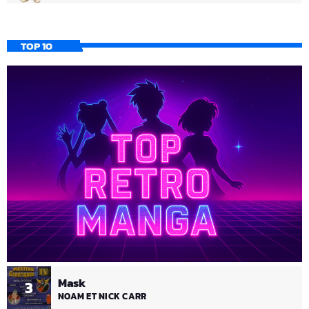
TOP 10
Mask
3
NOAM ET NICK CARR