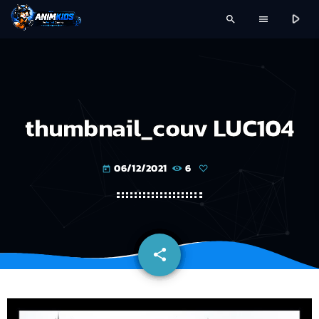
play_arrow
search
menu
thumbnail_couv LUC104
06/12/2021
6
today
share
email