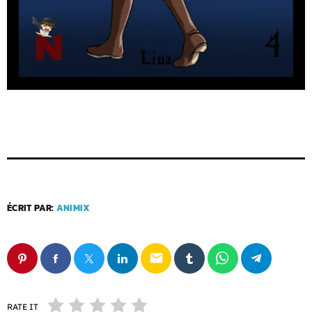
ÉCRIT PAR:
ANIMIX
email
RATE IT