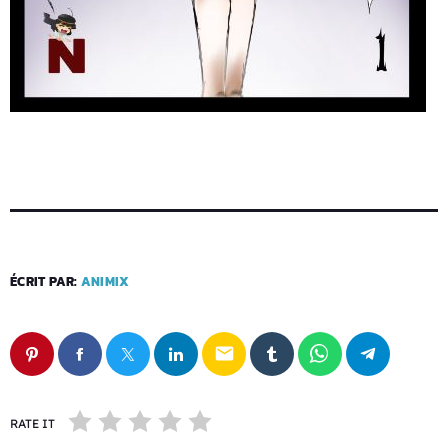
ÉCRIT PAR:
ANIMIX
email
RATE IT