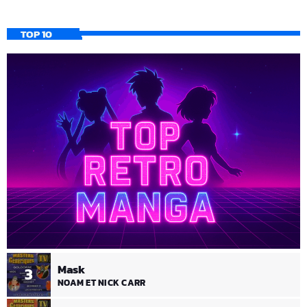
TOP 10
Mask
3
NOAM ET NICK CARR