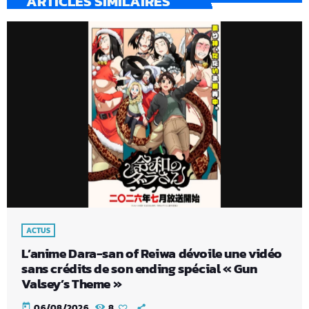
ARTICLES SIMILAIRES
ACTUS
L’anime Dara-san of Reiwa dévoile une vidéo
sans crédits de son ending spécial « Gun
Valsey’s Theme »
today
06/08/2026
8