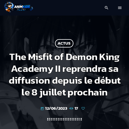
search
menu
ACTUS
The Misfit of Demon King
Academy II reprendra sa
diffusion depuis le début
le 8 juillet prochain
12/06/2023
17
today