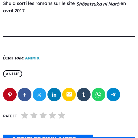
Shu a sorti les romans sur le site
en
Shôsetsuka ni Narô
avril 2017.
ÉCRIT PAR:
ANIMIX
ANIME
email
RATE IT