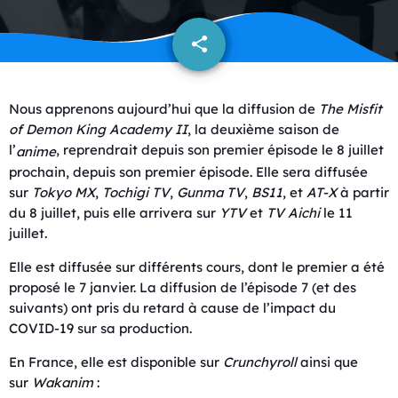
share
email
Nous apprenons aujourd’hui que la diffusion de
The Misfit
of Demon King Academy II
, la deuxième saison de
l’
, reprendrait depuis son premier épisode le 8 juillet
anime
prochain, depuis son premier épisode. Elle sera diffusée
sur
Tokyo MX
,
Tochigi TV
,
Gunma TV
,
BS11
, et
AT-X
à partir
du 8 juillet, puis elle arrivera sur
YTV
et
TV Aichi
le 11
juillet.
Elle est diffusée sur différents cours, dont le premier a été
proposé le 7 janvier. La diffusion de l’épisode 7 (et des
suivants) ont pris du retard à cause de l’impact du
COVID-19 sur sa production.
En France, elle est disponible sur
Crunchyroll
ainsi que
sur
Wakanim
: