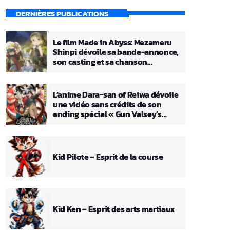
DERNIÈRES PUBLICATIONS
Le film Made in Abyss: Mezameru
Shinpi dévoile sa bande-annonce,
son casting et sa chanson
principale
L’anime Dara-san of Reiwa dévoile
une vidéo sans crédits de son
ending spécial « Gun Valsey’s
Theme »
Kid Pilote – Esprit de la course
Kid Ken – Esprit des arts martiaux