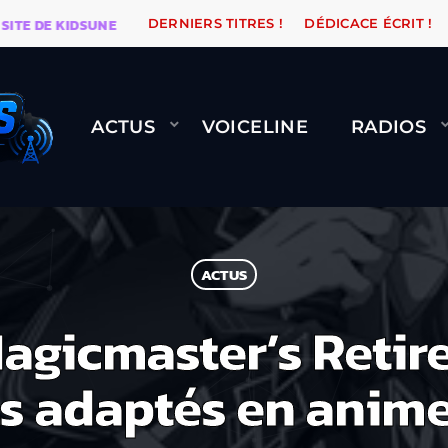
DE KIDSUNE
WARÉTRO
ORANGE ROAD QUI PASSE, Ç
DERNIERS TITRES !
DÉDICACE ÉCRIT !
ACTUS
VOICELINE
RADIOS
ACTUS
agicmaster’s Retire
ls adaptés en anim