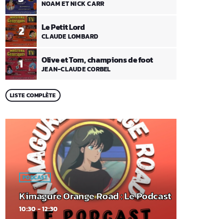
NOAM ET NICK CARR
Le Petit Lord
2
CLAUDE LOMBARD
Olive et Tom, champions de foot
1
JEAN-CLAUDE CORBEL
LISTE COMPLÈTE
PODCAST
Kimagure Orange Road : Le Podcast
10:30 - 12:30