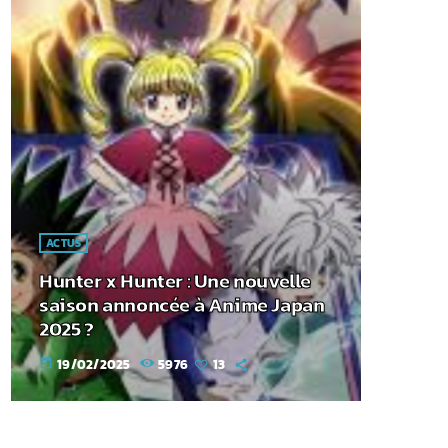
ACTUS
Hunter x Hunter : Une nouvelle
saison annoncée à Anime Japan
2025 ?
19/02/2025
5976
13
today