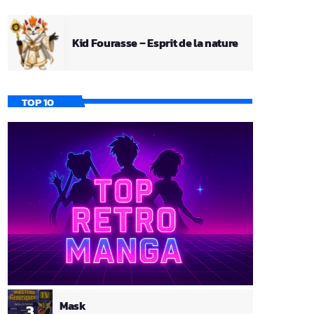
Kid Fourasse – Esprit de la nature
TOP 10
Mask
3