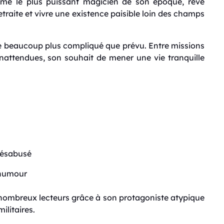
mme le plus puissant magicien de son époque, rêve
etraite et vivre une existence paisible loin des champs
e beaucoup plus compliqué que prévu. Entre missions
nattendues, son souhait de mener une vie tranquille
désabusé
’humour
e nombreux lecteurs grâce à son protagoniste atypique
ilitaires.