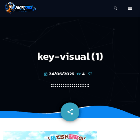
search
menu
key-visual (1)
24/06/2026
4
today
share
email