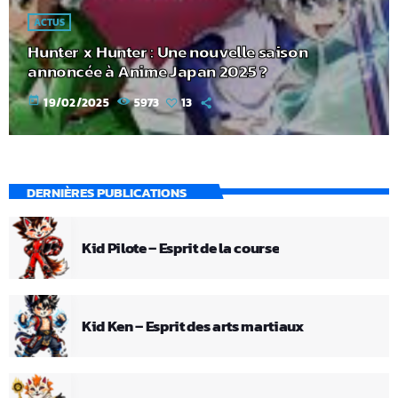
ACTUS
Hunter x Hunter : Une nouvelle saison
annoncée à Anime Japan 2025 ?
today
19/02/2025
5973
13
DERNIÈRES PUBLICATIONS
Kid Pilote – Esprit de la course
Kid Ken – Esprit des arts martiaux