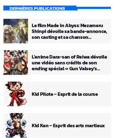
DERNIÈRES PUBLICATIONS
Le film Made in Abyss: Mezameru
Shinpi dévoile sa bande-annonce,
son casting et sa chanson
principale
L’anime Dara-san of Reiwa dévoile
une vidéo sans crédits de son
ending spécial « Gun Valsey’s
Theme »
Kid Pilote – Esprit de la course
Kid Ken – Esprit des arts martiaux