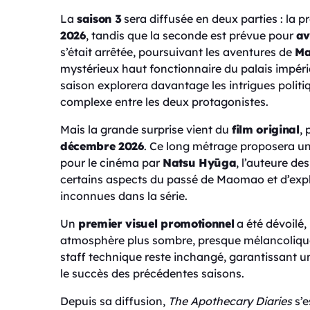
La
saison 3
sera diffusée en deux parties : la p
2026
, tandis que la seconde est prévue pour
av
s’était arrêtée, poursuivant les aventures de
M
mystérieux haut fonctionnaire du palais impéria
saison explorera davantage les intrigues politiq
complexe entre les deux protagonistes.
Mais la grande surprise vient du
film original
, 
décembre 2026
. Ce long métrage proposera u
pour le cinéma par
Natsu Hyūga
, l’auteure d
certains aspects du passé de Maomao et d’explor
inconnues dans la série.
Un
premier visuel promotionnel
a été dévoilé
atmosphère plus sombre, presque mélancolique,
staff technique reste inchangé, garantissant une 
le succès des précédentes saisons.
Depuis sa diffusion,
The Apothecary Diaries
s’e