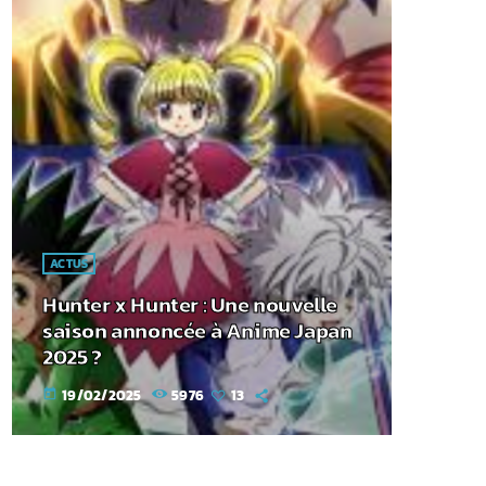
ACTUS
Hunter x Hunter : Une nouvelle
saison annoncée à Anime Japan
2025 ?
19/02/2025
5976
13
today