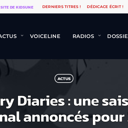
 DE KIDSUNE
WARÉTRO
ORANGE ROAD QUI PASSE, Ç
DERNIERS TITRES !
DÉDICACE ÉCRIT !
ACTUS
VOICELINE
RADIOS
DOSSIE
ACTUS
 Diaries : une sais
inal annoncés pour