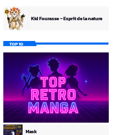
Kid Fourasse – Esprit de la nature
TOP 10
Mask
3