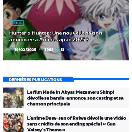
ACTUS
Hunter x Hunter : Une nouvelle saison
annoncée à Anime Japan 2025 ?
today
19/02/2025
5982
13
DERNIÈRES PUBLICATIONS
Le film Made in Abyss: Mezameru Shinpi
dévoile sa bande-annonce, son casting et sa
chanson principale
L’anime Dara-san of Reiwa dévoile une vidéo
sans crédits de son ending spécial « Gun
Valsey’s Theme »