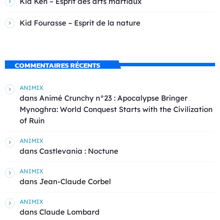
Kid Ken – Esprit des arts martiaux
Kid Fourasse – Esprit de la nature
COMMENTAIRES RÉCENTS
ANIMIX
dans
Animé Crunchy n°23 : Apocalypse Bringer
Mynoghra: World Conquest Starts with the Civilization
of Ruin
ANIMIX
dans
Castlevania : Noctune
ANIMIX
dans
Jean-Claude Corbel
ANIMIX
dans
Claude Lombard