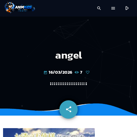
play_arrow
search
menu
angel
16/03/2026
7
today
share
email