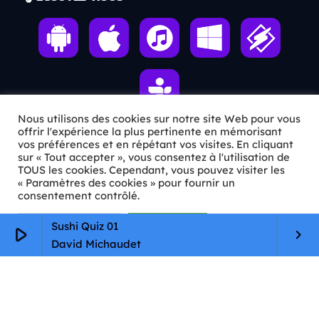
Nous utilisons des cookies sur notre site Web pour vous
offrir l'expérience la plus pertinente en mémorisant
vos préférences et en répétant vos visites. En cliquant
ℹ️ INFOS PRATIQUES
sur « Tout accepter », vous consentez à l'utilisation de
TOUS les cookies. Cependant, vous pouvez visiter les
« Paramètres des cookies » pour fournir un
✉️
Contact
consentement contrôlé.
🦊
Qui sommes-nous ?
Paramètres Cookie
Tout accepter
Sushi Quiz 01
play_arrow
keyboard_arrow_right
📄
Mentions légales
David Michaudet
🔒
Confidentialité
🛡️
RGPD