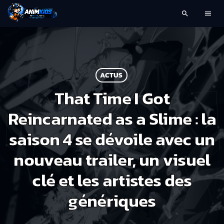
search
menu
ACTUS
That Time I Got
Reincarnated as a Slime : la
saison 4 se dévoile avec un
nouveau trailer, un visuel
clé et les artistes des
génériques