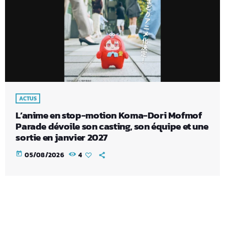
ACTUS
L’anime en stop-motion Koma-Dori Mofmof
Parade dévoile son casting, son équipe et une
sortie en janvier 2027
today
05/08/2026
4