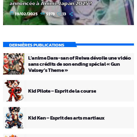
annoncée à Anime Japan 2025 ?
today
19/02/2025
5973
13
DERNIÈRES PUBLICATIONS
L’anime Dara-san of Reiwa dévoile une vidéo
sans crédits de son ending spécial « Gun
Valsey’s Theme »
Kid Pilote – Esprit de la course
Kid Ken – Esprit des arts martiaux