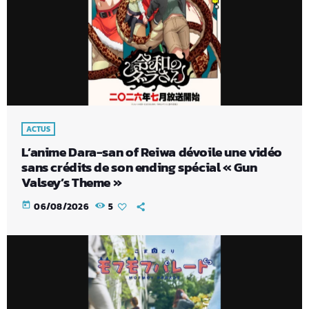
ACTUS
L’anime Dara-san of Reiwa dévoile une vidéo
sans crédits de son ending spécial « Gun
Valsey’s Theme »
today
06/08/2026
5