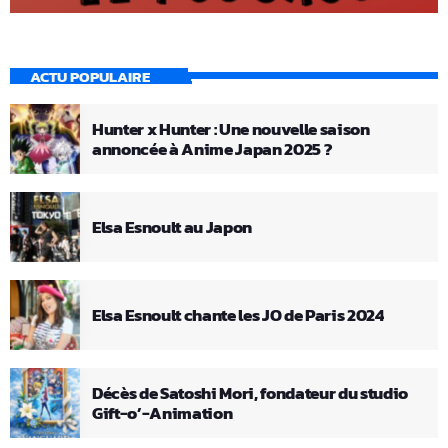
ACTU POPULAIRE
Hunter x Hunter : Une nouvelle saison
annoncée à Anime Japan 2025 ?
Elsa Esnoult au Japon
Elsa Esnoult chante les JO de Paris 2024
Décès de Satoshi Mori, fondateur du studio
Gift-o’-Animation