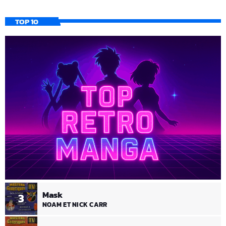
TOP 10
Mask
3
NOAM ET NICK CARR