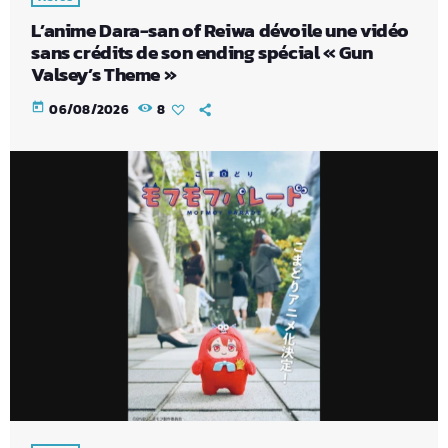
L’anime Dara-san of Reiwa dévoile une vidéo
sans crédits de son ending spécial « Gun
Valsey’s Theme »
today
06/08/2026
8