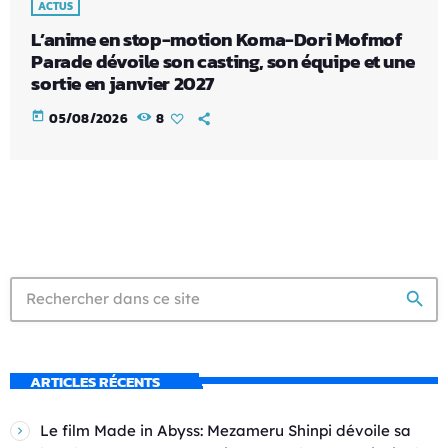
ACTUS
L’anime en stop-motion Koma-Dori Mofmof
Parade dévoile son casting, son équipe et une
sortie en janvier 2027
today
05/08/2026
8
search
ARTICLES RÉCENTS
Le film Made in Abyss: Mezameru Shinpi dévoile sa