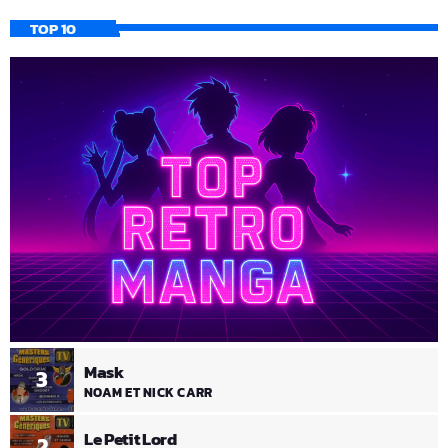
TOP 10
Mask
3
NOAM ET NICK CARR
Le Petit Lord
2