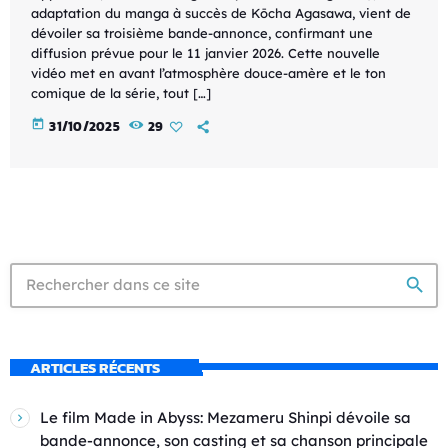
adaptation du manga à succès de Kōcha Agasawa, vient de
dévoiler sa troisième bande-annonce, confirmant une
diffusion prévue pour le 11 janvier 2026. Cette nouvelle
vidéo met en avant l’atmosphère douce-amère et le ton
comique de la série, tout […]
today
31/10/2025
29
search
ARTICLES RÉCENTS
Le film Made in Abyss: Mezameru Shinpi dévoile sa
bande-annonce, son casting et sa chanson principale