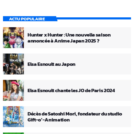
ACTU POPULAIRE
Hunter x Hunter : Une nouvelle saison
annoncée à Anime Japan 2025 ?
Elsa Esnoult au Japon
Elsa Esnoult chante les JO de Paris 2024
Décès de Satoshi Mori, fondateur du studio
Gift-o’-Animation