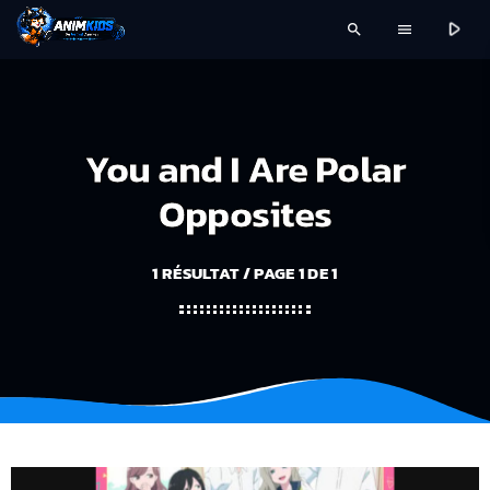
play_arrow
search
menu
You and I Are Polar
Opposites
1 RÉSULTAT / PAGE 1 DE 1